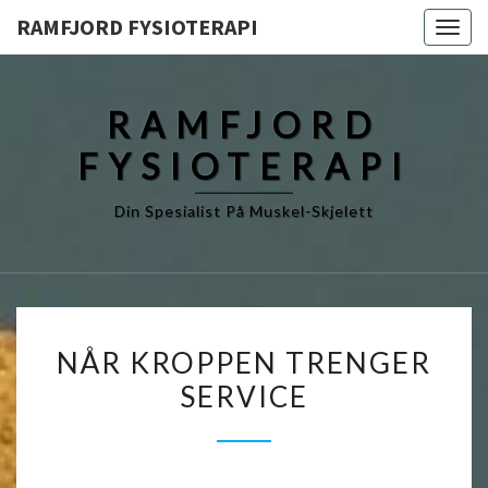
RAMFJORD FYSIOTERAPI
Togg
navig
RAMFJORD
FYSIOTERAPI
Din Spesialist På Muskel-Skjelett
NÅR
NÅR KROPPEN TRENGER
KROPPEN
SERVICE
TRENGER
SERVICE