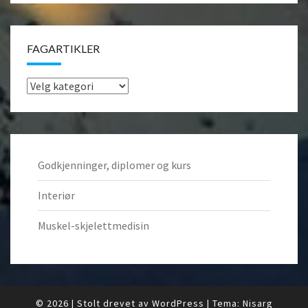
FAGARTIKLER
Fagartikler
Godkjenninger, diplomer og kurs
Interiør
Muskel-skjelettmedisin
© 2026
|
Stolt drevet av
WordPress
|
Tema:
Nisarg