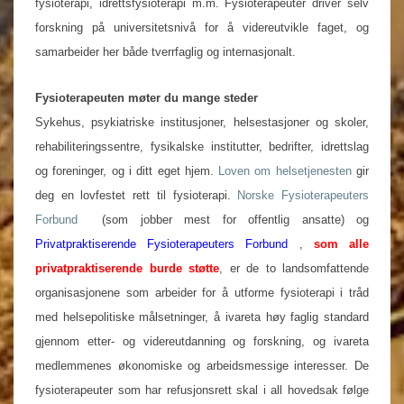
fysioterapi, idrettsfysioterapi m.m. Fysioterapeuter driver selv
forskning på universitetsnivå for å videreutvikle faget, og
samarbeider her både tverrfaglig og internasjonalt.
Fysioterapeuten møter du mange steder
Sykehus, psykiatriske institusjoner, helsestasjoner og skoler,
rehabiliteringssentre, fysikalske institutter, bedrifter, idrettslag
og foreninger, og i ditt eget hjem.
Loven om helsetjenesten
gir
deg en lovfestet rett til fysioterapi.
Norske Fysioterapeuters
Forbund
(som jobber mest for offentlig ansatte) og
Privatpraktiserende Fysioterapeuters Forbund
,
som alle
privatpraktiserende burde støtte
, er de to landsomfattende
organisasjonene som arbeider for å utforme fysioterapi i tråd
med helsepolitiske målsetninger, å ivareta høy faglig standard
gjennom etter- og videreutdanning og forskning, og ivareta
medlemmenes økonomiske og arbeidsmessige interesser. De
fysioterapeuter som har refusjonsrett skal i all hovedsak følge