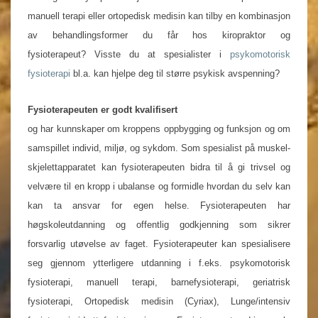
manuell terapi eller ortopedisk medisin kan tilby en kombinasjon
av behandlingsformer du får hos kiropraktor og
fysioterapeut? Visste du at spesialister i
psykomotorisk
fysioterapi
bl.a. kan hjelpe deg til større psykisk avspenning?
Fysioterapeuten er godt kvalifisert
og har kunnskaper om kroppens oppbygging og funksjon og om
samspillet individ, miljø, og sykdom. Som spesialist på muskel-
skjelettapparatet kan fysioterapeuten bidra til å gi trivsel og
velvære til en kropp i ubalanse og formidle hvordan du selv kan
kan ta ansvar for egen helse. Fysioterapeuten har
høgskoleutdanning og offentlig godkjenning som sikrer
forsvarlig utøvelse av faget. Fysioterapeuter kan spesialisere
seg gjennom ytterligere utdanning i f.eks. psykomotorisk
fysioterapi, manuell terapi, barnefysioterapi, geriatrisk
fysioterapi, Ortopedisk medisin (Cyriax), Lunge/intensiv